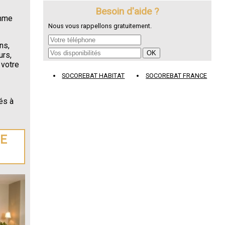
Besoin d'aide ?
omme
Nous vous rappellons gratuitement.
ns,
urs,
 votre
SOCOREBAT HABITAT
SOCOREBAT FRANCE
és à
DE