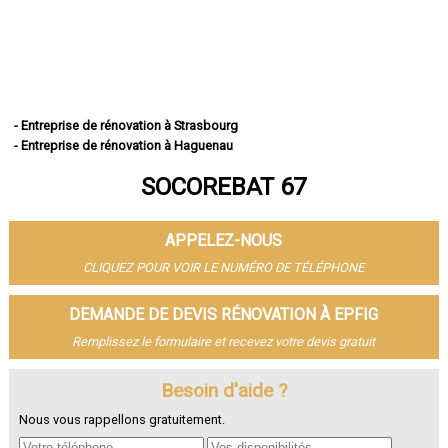
- Entreprise de rénovation à Strasbourg
- Entreprise de rénovation à Haguenau
- Entreprise de rénovation à Schiltigheim
SOCOREBAT 67
- Entreprise de rénovation à Illkirch-Graffenstaden
- Entreprise de rénovation à Sélestat
- Entreprise de rénovation à Bischheim
APPELEZ-NOUS
- Entreprise de rénovation à Lingolsheim
- Entreprise de rénovation à Bischwiller
CLIQUEZ POUR VOIR LE NUMÉRO DE TÉLÉPHONE
- Entreprise de rénovation à Saverne
- Entreprise de rénovation à Obernai
DEMANDE DE DEVIS RÉNOVATION À EPFIG
- Entreprise de rénovation à Ostwald
Remplissez le formulaire et recevez votre devis gratuit
- Entreprise de rénovation à Hœnheim
- Entreprise de rénovation à Erstein
Besoin d'aide ?
- Entreprise de rénovation à Brumath
- Entreprise de rénovation à Molsheim
Nous vous rappellons gratuitement.
- Entreprise de rénovation à Wissembourg