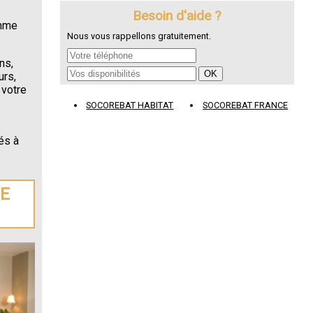
Besoin d'aide ?
omme
Nous vous rappellons gratuitement.
ns,
urs,
 votre
SOCOREBAT HABITAT
SOCOREBAT FRANCE
és à
DE