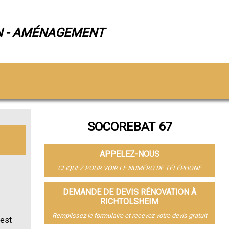
N - AMÉNAGEMENT
SOCOREBAT 67
APPELEZ-NOUS
CLIQUEZ POUR VOIR LE NUMÉRO DE TÉLÉPHONE
DEMANDE DE DEVIS RÉNOVATION À
RICHTOLSHEIM
Remplissez le formulaire et recevez votre devis gratuit
 est