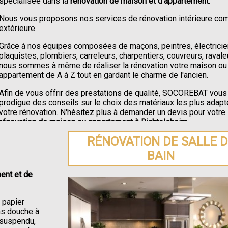
spécialisée dans la
rénovation de maison et d'appartement.
Nous vous proposons nos services de rénovation intérieure c
extérieure.
Grâce à nos équipes composées de maçons, peintres, électricie
plaquistes, plombiers, carreleurs, charpentiers, couvreurs, ravale
nous sommes à même de réaliser la rénovation votre maison ou
appartement de A à Z tout en gardant le charme de l'ancien.
Afin de vous offrir des prestations de qualité, SOCOREBAT vous
prodigue des conseils sur le choix des matériaux les plus adapt
votre rénovation. N'hésitez plus à demander un devis pour votre
rénovation de maison ou appartement à Richtolsheim
.
RÉNOVATION DE SALLE 
BAIN
ent et de
e papier
ons douche à
C suspendu,