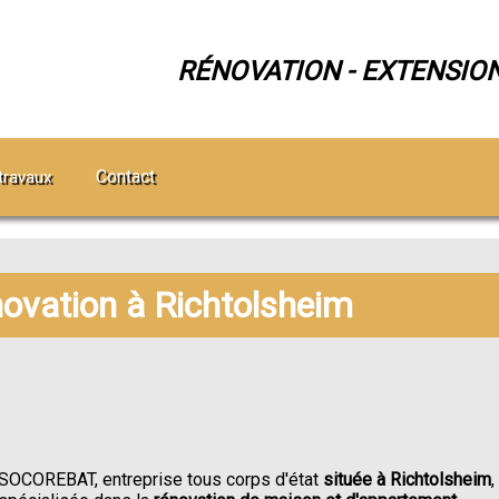
RÉNOVATION - EXTENSIO
Contact
travaux
novation à Richtolsheim
SOCOREBAT, entreprise tous corps d'état
située à Richtolsheim
,