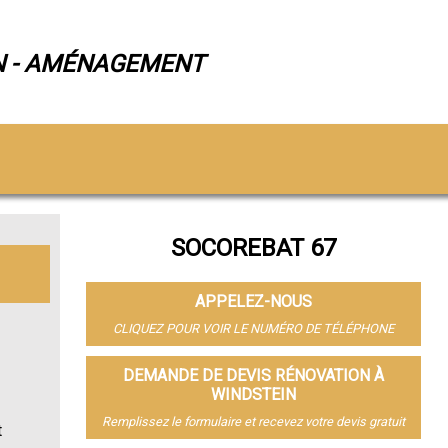
N - AMÉNAGEMENT
SOCOREBAT 67
APPELEZ-NOUS
CLIQUEZ POUR VOIR LE NUMÉRO DE TÉLÉPHONE
DEMANDE DE DEVIS RÉNOVATION À
WINDSTEIN
Remplissez le formulaire et recevez votre devis gratuit
t