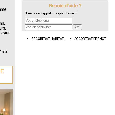
Besoin d'aide ?
omme
Nous vous rappellons gratuitement.
ns,
urs,
 votre
SOCOREBAT HABITAT
SOCOREBAT FRANCE
és à
DE