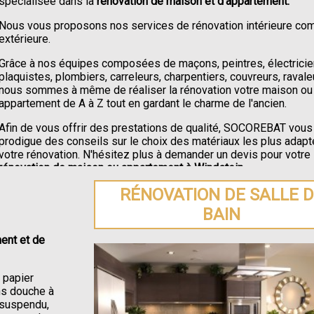
spécialisée dans la
rénovation de maison et d'appartement.
Nous vous proposons nos services de rénovation intérieure c
extérieure.
Grâce à nos équipes composées de maçons, peintres, électricie
plaquistes, plombiers, carreleurs, charpentiers, couvreurs, ravale
nous sommes à même de réaliser la rénovation votre maison ou
appartement de A à Z tout en gardant le charme de l'ancien.
Afin de vous offrir des prestations de qualité, SOCOREBAT vous
prodigue des conseils sur le choix des matériaux les plus adapt
votre rénovation. N'hésitez plus à demander un devis pour votre
rénovation de maison ou appartement à Windstein
.
RÉNOVATION DE SALLE 
BAIN
ent et de
e papier
ons douche à
C suspendu,