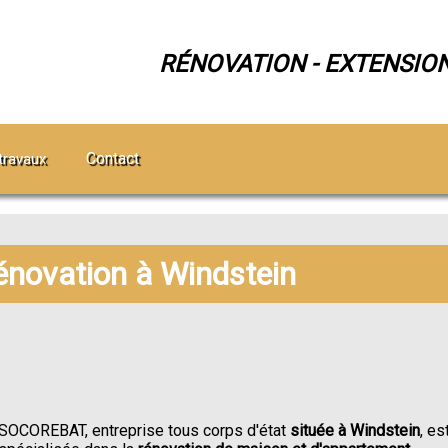
RÉNOVATION - EXTENSIO
Contact
travaux
rénovation à Windstein
SOCOREBAT, entreprise tous corps d'état
située à Windstein
, es