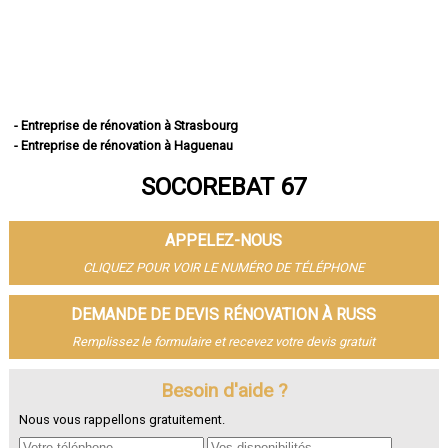
- Entreprise de rénovation à Strasbourg
- Entreprise de rénovation à Haguenau
- Entreprise de rénovation à Schiltigheim
SOCOREBAT 67
- Entreprise de rénovation à Illkirch-Graffenstaden
- Entreprise de rénovation à Sélestat
- Entreprise de rénovation à Bischheim
APPELEZ-NOUS
- Entreprise de rénovation à Lingolsheim
- Entreprise de rénovation à Bischwiller
CLIQUEZ POUR VOIR LE NUMÉRO DE TÉLÉPHONE
- Entreprise de rénovation à Saverne
- Entreprise de rénovation à Obernai
DEMANDE DE DEVIS RÉNOVATION À RUSS
- Entreprise de rénovation à Ostwald
Remplissez le formulaire et recevez votre devis gratuit
- Entreprise de rénovation à Hœnheim
- Entreprise de rénovation à Erstein
Besoin d'aide ?
- Entreprise de rénovation à Brumath
- Entreprise de rénovation à Molsheim
Nous vous rappellons gratuitement.
- Entreprise de rénovation à Wissembourg