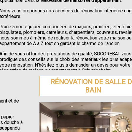
spécialisée dans la
rénovation de maison et d'appartement.
Nous vous proposons nos services de rénovation intérieure c
extérieure.
Grâce à nos équipes composées de maçons, peintres, électricie
plaquistes, plombiers, carreleurs, charpentiers, couvreurs, ravale
nous sommes à même de réaliser la rénovation votre maison ou
appartement de A à Z tout en gardant le charme de l'ancien.
Afin de vous offrir des prestations de qualité, SOCOREBAT vous
prodigue des conseils sur le choix des matériaux les plus adapt
votre rénovation. N'hésitez plus à demander un devis pour votre
rénovation de maison ou appartement à Schwobsheim
.
RÉNOVATION DE SALLE 
BAIN
ent et de
e papier
ons douche à
C suspendu,