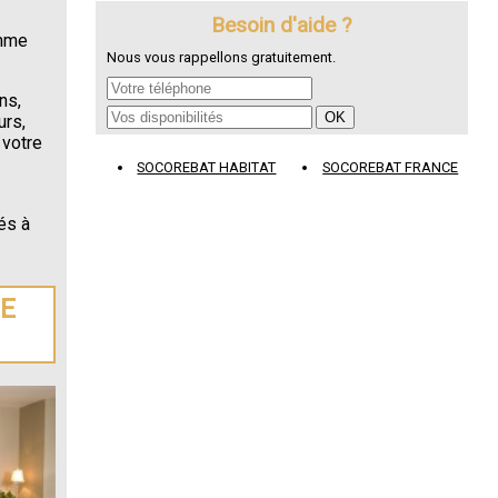
Besoin d'aide ?
omme
Nous vous rappellons gratuitement.
ns,
urs,
 votre
SOCOREBAT HABITAT
SOCOREBAT FRANCE
és à
DE