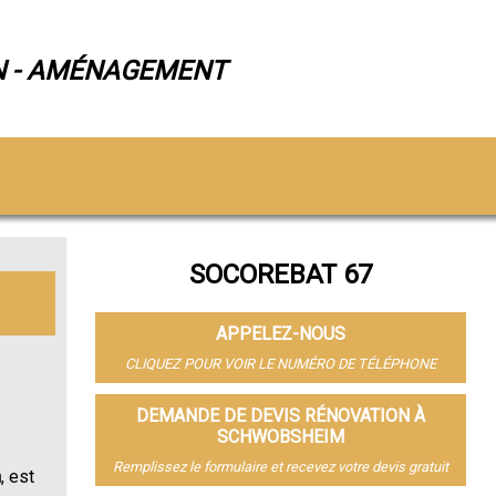
N - AMÉNAGEMENT
SOCOREBAT 67
APPELEZ-NOUS
CLIQUEZ POUR VOIR LE NUMÉRO DE TÉLÉPHONE
DEMANDE DE DEVIS RÉNOVATION À
SCHWOBSHEIM
Remplissez le formulaire et recevez votre devis gratuit
m
, est