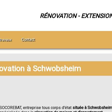
RÉNOVATION - EXTENSIO
Contact
travaux
novation à Schwobsheim
SOCOREBAT, entreprise tous corps d'état
située à Schwobshei