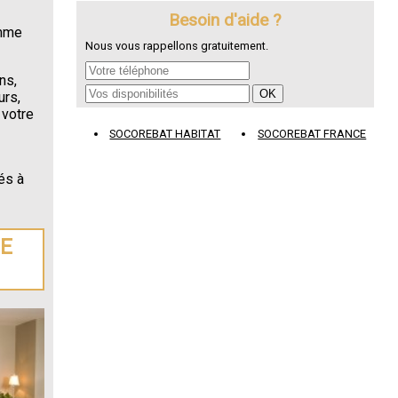
Besoin d'aide ?
omme
Nous vous rappellons gratuitement.
ns,
urs,
 votre
SOCOREBAT HABITAT
SOCOREBAT FRANCE
és à
DE