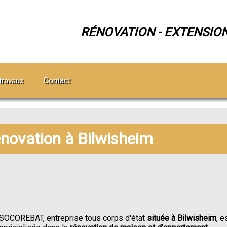
RÉNOVATION - EXTENSIO
Contact
travaux
énovation à Bilwisheim
SOCOREBAT, entreprise tous corps d'état
située à Bilwisheim
, e