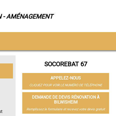
N - AMÉNAGEMENT
SOCOREBAT 67
APPELEZ-NOUS
CLIQUEZ POUR VOIR LE NUMÉRO DE TÉLÉPHONE
DEMANDE DE DEVIS RÉNOVATION À
BILWISHEIM
Remplissez le formulaire et recevez votre devis gratuit
st