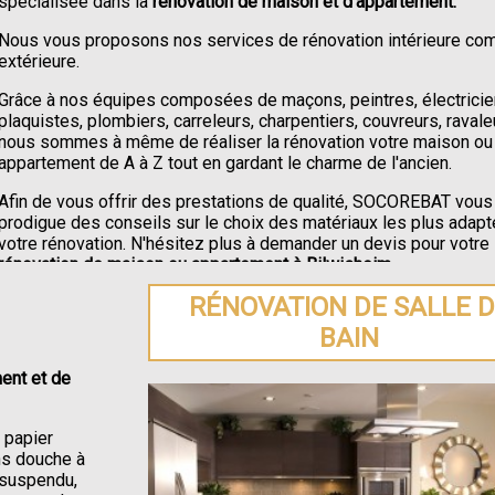
spécialisée dans la
rénovation de maison et d'appartement.
Nous vous proposons nos services de rénovation intérieure c
extérieure.
Grâce à nos équipes composées de maçons, peintres, électricie
plaquistes, plombiers, carreleurs, charpentiers, couvreurs, ravale
nous sommes à même de réaliser la rénovation votre maison ou
appartement de A à Z tout en gardant le charme de l'ancien.
Afin de vous offrir des prestations de qualité, SOCOREBAT vous
prodigue des conseils sur le choix des matériaux les plus adapt
votre rénovation. N'hésitez plus à demander un devis pour votre
rénovation de maison ou appartement à Bilwisheim
.
RÉNOVATION DE SALLE 
BAIN
ent et de
e papier
ons douche à
C suspendu,