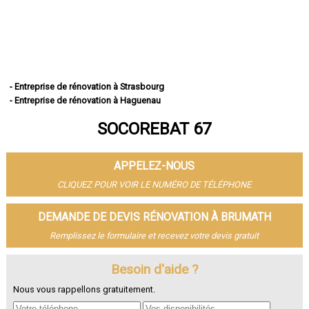
- Entreprise de rénovation à Strasbourg
- Entreprise de rénovation à Haguenau
- Entreprise de rénovation à Schiltigheim
SOCOREBAT 67
- Entreprise de rénovation à Illkirch-Graffenstaden
- Entreprise de rénovation à Sélestat
- Entreprise de rénovation à Bischheim
APPELEZ-NOUS
- Entreprise de rénovation à Lingolsheim
- Entreprise de rénovation à Bischwiller
CLIQUEZ POUR VOIR LE NUMÉRO DE TÉLÉPHONE
- Entreprise de rénovation à Saverne
- Entreprise de rénovation à Obernai
DEMANDE DE DEVIS RÉNOVATION À BRUMATH
- Entreprise de rénovation à Ostwald
Remplissez le formulaire et recevez votre devis gratuit
- Entreprise de rénovation à Hœnheim
- Entreprise de rénovation à Erstein
Besoin d'aide ?
- Entreprise de rénovation à Brumath
- Entreprise de rénovation à Molsheim
Nous vous rappellons gratuitement.
- Entreprise de rénovation à Wissembourg