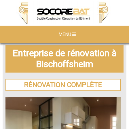
MENU
Entreprise de rénovation à
Bischoffsheim
RÉNOVATION COMPLÈTE