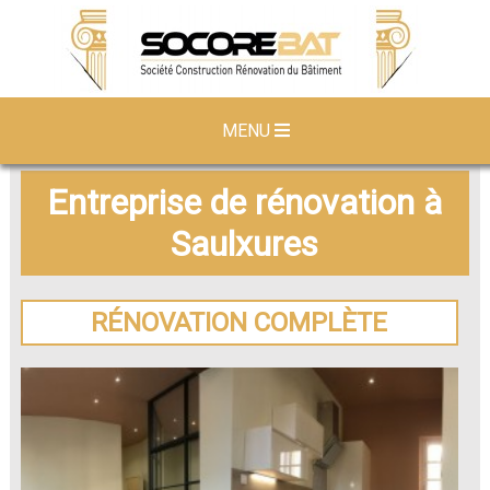
MENU
Entreprise de rénovation à
Saulxures
RÉNOVATION COMPLÈTE