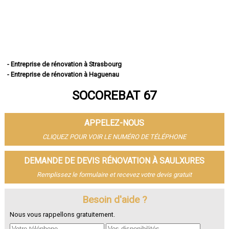
- Entreprise de rénovation à Strasbourg
- Entreprise de rénovation à Haguenau
- Entreprise de rénovation à Schiltigheim
SOCOREBAT 67
- Entreprise de rénovation à Illkirch-Graffenstaden
- Entreprise de rénovation à Sélestat
- Entreprise de rénovation à Bischheim
APPELEZ-NOUS
- Entreprise de rénovation à Lingolsheim
- Entreprise de rénovation à Bischwiller
CLIQUEZ POUR VOIR LE NUMÉRO DE TÉLÉPHONE
- Entreprise de rénovation à Saverne
- Entreprise de rénovation à Obernai
DEMANDE DE DEVIS RÉNOVATION À SAULXURES
- Entreprise de rénovation à Ostwald
Remplissez le formulaire et recevez votre devis gratuit
- Entreprise de rénovation à Hœnheim
- Entreprise de rénovation à Erstein
Besoin d'aide ?
- Entreprise de rénovation à Brumath
- Entreprise de rénovation à Molsheim
Nous vous rappellons gratuitement.
- Entreprise de rénovation à Wissembourg