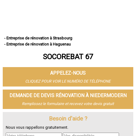
- Entreprise de rénovation à Strasbourg
- Entreprise de rénovation à Haguenau
- Entreprise de rénovation à Schiltigheim
SOCOREBAT 67
- Entreprise de rénovation à Illkirch-Graffenstaden
- Entreprise de rénovation à Sélestat
- Entreprise de rénovation à Bischheim
APPELEZ-NOUS
- Entreprise de rénovation à Lingolsheim
- Entreprise de rénovation à Bischwiller
CLIQUEZ POUR VOIR LE NUMÉRO DE TÉLÉPHONE
- Entreprise de rénovation à Saverne
- Entreprise de rénovation à Obernai
DEMANDE DE DEVIS RÉNOVATION À NIEDERMODERN
- Entreprise de rénovation à Ostwald
Remplissez le formulaire et recevez votre devis gratuit
- Entreprise de rénovation à Hœnheim
- Entreprise de rénovation à Erstein
Besoin d'aide ?
- Entreprise de rénovation à Brumath
- Entreprise de rénovation à Molsheim
Nous vous rappellons gratuitement.
- Entreprise de rénovation à Wissembourg