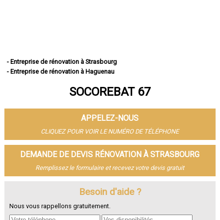
- Entreprise de rénovation à Strasbourg
- Entreprise de rénovation à Haguenau
- Entreprise de rénovation à Schiltigheim
SOCOREBAT 67
- Entreprise de rénovation à Illkirch-Graffenstaden
- Entreprise de rénovation à Sélestat
- Entreprise de rénovation à Bischheim
APPELEZ-NOUS
- Entreprise de rénovation à Lingolsheim
- Entreprise de rénovation à Bischwiller
CLIQUEZ POUR VOIR LE NUMÉRO DE TÉLÉPHONE
- Entreprise de rénovation à Saverne
- Entreprise de rénovation à Obernai
DEMANDE DE DEVIS RÉNOVATION À STRASBOURG
- Entreprise de rénovation à Ostwald
Remplissez le formulaire et recevez votre devis gratuit
- Entreprise de rénovation à Hœnheim
- Entreprise de rénovation à Erstein
Besoin d'aide ?
- Entreprise de rénovation à Brumath
- Entreprise de rénovation à Molsheim
Nous vous rappellons gratuitement.
- Entreprise de rénovation à Wissembourg